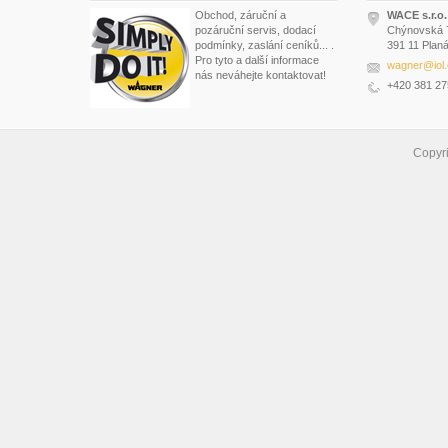
Obchod, záruční a
WACE s.r.o.
pozáruční servis, dodací
Chýnovská 
podmínky, zaslání ceníků... .
391 11 Planá
Pro tyto a další informace
wagner@iol.
nás neváhejte kontaktovat!
+420 381 27
Copyr