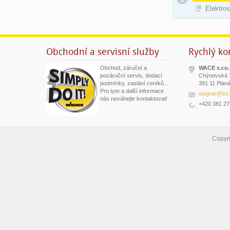
Elektros
Obchodní a servisní služby
Rychlý ko
Obchod, záruční a
WACE s.r.o.
pozáruční servis, dodací
Chýnovská 
podmínky, zaslání ceníků... .
391 11 Planá
Pro tyto a další informace
wagner@iol.
nás neváhejte kontaktovat!
+420 381 27
Copyr