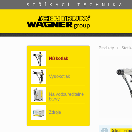
STŘÍKACÍ TECHNIKA
Produkty
Statik
Nízkotlak
Vysokotlak
Na vodouředitelné
barvy
Zdroje
Dokumentac