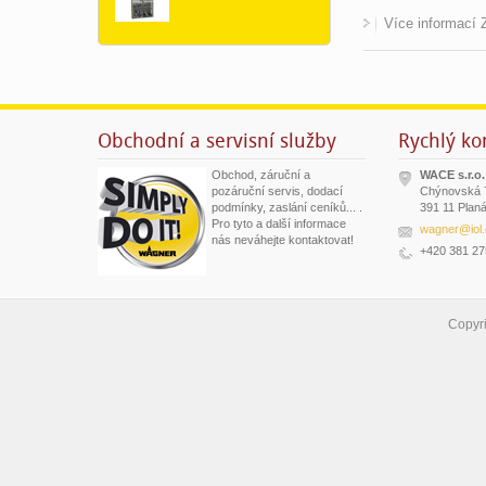
Více informací
Obchodní a servisní služby
Rychlý ko
Obchod, záruční a
WACE s.r.o.
pozáruční servis, dodací
Chýnovská 
podmínky, zaslání ceníků... .
391 11 Planá
Pro tyto a další informace
wagner@iol.
nás neváhejte kontaktovat!
+420 381 27
Copyr